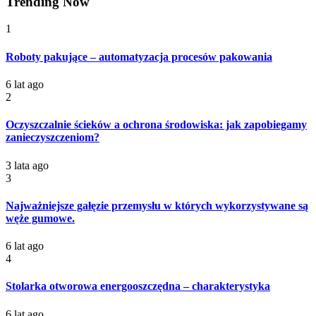
Trending Now
1
Roboty pakujące – automatyzacja procesów pakowania
6 lat ago
2
Oczyszczalnie ścieków a ochrona środowiska: jak zapobiegamy
zanieczyszczeniom?
3 lata ago
3
Najważniejsze gałęzie przemysłu w których wykorzystywane są
węże gumowe.
6 lat ago
4
Stolarka otworowa energooszczędna – charakterystyka
6 lat ago