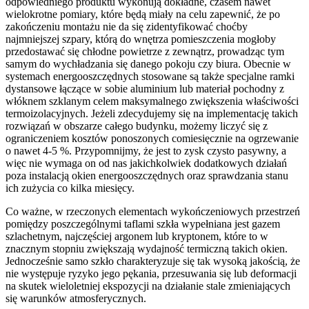
odpowiedniego produktu wykonują dokładne, czasem nawet
wielokrotne pomiary, które będą miały na celu zapewnić, że po
zakończeniu montażu nie da się zidentyfikować choćby
najmniejszej szpary, którą do wnętrza pomieszczenia mogłoby
przedostawać się chłodne powietrze z zewnątrz, prowadząc tym
samym do wychładzania się danego pokoju czy biura. Obecnie w
systemach energooszczędnych stosowane są także specjalne ramki
dystansowe łączące w sobie aluminium lub materiał pochodny z
włóknem szklanym celem maksymalnego zwiększenia właściwości
termoizolacyjnych. Jeżeli zdecydujemy się na implementację takich
rozwiązań w obszarze całego budynku, możemy liczyć się z
ograniczeniem kosztów ponoszonych comiesięcznie na ogrzewanie
o nawet 4-5 %. Przypomnijmy, że jest to zysk czysto pasywny, a
więc nie wymaga on od nas jakichkolwiek dodatkowych działań
poza instalacją okien energooszczędnych oraz sprawdzania stanu
ich zużycia co kilka miesięcy.
Co ważne, w rzeczonych elementach wykończeniowych przestrzeń
pomiędzy poszczególnymi taflami szkła wypełniana jest gazem
szlachetnym, najczęściej argonem lub kryptonem, które to w
znacznym stopniu zwiększają wydajność termiczną takich okien.
Jednocześnie samo szkło charakteryzuje się tak wysoką jakością, że
nie występuje ryzyko jego pękania, przesuwania się lub deformacji
na skutek wieloletniej ekspozycji na działanie stale zmieniających
się warunków atmosferycznych.