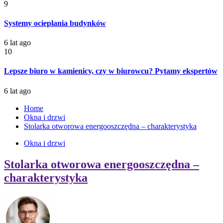
9
Systemy ocieplania budynków
6 lat ago
10
Lepsze biuro w kamienicy, czy w biurowcu? Pytamy ekspertów
6 lat ago
Home
Okna i drzwi
Stolarka otworowa energooszczędna – charakterystyka
Okna i drzwi
Stolarka otworowa energooszczędna –
charakterystyka