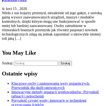
śr. kwi 15 , 2020
Wielu z nas kojarzy przemysł, niezależnie od jego gałęzi, z szeroką
gamą wysoce zaawansowanych urządzeń, maszyn i modułów
kontrolnych, dzięki którym mogą one funkcjonować w sposób
mniej lub bardziej zaawansowany. Osoby zatrudnione w
różnorakich branżach przemysłu jak również pasjonaci nowinek
technologicznych zdają się jednak zapominać o niezwykle istotnej
roli jaką […]
You May Like
Szukaj:
Ostatnie wpisy
Kluczowe cechy i zastosowania węży pożarniczych.
Przewodnik dla służb ratowniczych
Innowacyjne metody separacji węglowodorów: Przyszłość
rafinacji i petrochemii
Przyszłość czystej wody: innowacje w technologii
oczyszczania ścieków