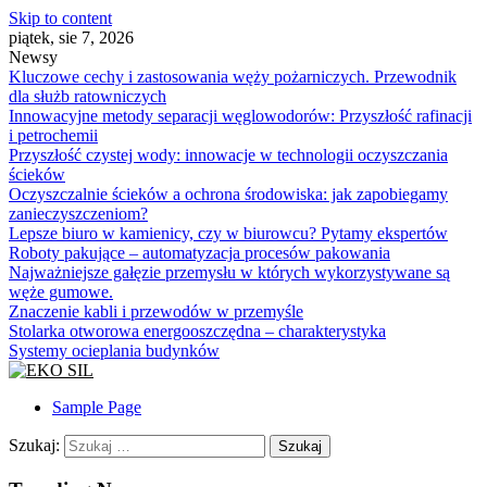
Skip to content
piątek, sie 7, 2026
Newsy
Kluczowe cechy i zastosowania węży pożarniczych. Przewodnik
dla służb ratowniczych
Innowacyjne metody separacji węglowodorów: Przyszłość rafinacji
i petrochemii
Przyszłość czystej wody: innowacje w technologii oczyszczania
ścieków
Oczyszczalnie ścieków a ochrona środowiska: jak zapobiegamy
zanieczyszczeniom?
Lepsze biuro w kamienicy, czy w biurowcu? Pytamy ekspertów
Roboty pakujące – automatyzacja procesów pakowania
Najważniejsze gałęzie przemysłu w których wykorzystywane są
węże gumowe.
Znaczenie kabli i przewodów w przemyśle
Stolarka otworowa energooszczędna – charakterystyka
Systemy ocieplania budynków
EKO SIL
Sample Page
Szukaj: