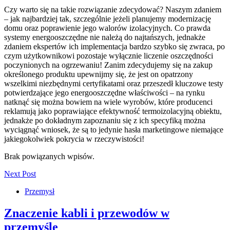
Czy warto się na takie rozwiązanie zdecydować? Naszym zdaniem
– jak najbardziej tak, szczególnie jeżeli planujemy modernizację
domu oraz poprawienie jego walorów izolacyjnych. Co prawda
systemy energooszczędne nie należą do najtańszych, jednakże
zdaniem ekspertów ich implementacja bardzo szybko się zwraca, po
czym użytkownikowi pozostaje wyłącznie liczenie oszczędności
poczynionych na ogrzewaniu! Zanim zdecydujemy się na zakup
określonego produktu upewnijmy się, że jest on opatrzony
wszelkimi niezbędnymi certyfikatami oraz przeszedł kluczowe testy
potwierdzające jego energooszczędne właściwości – na rynku
natknąć się można bowiem na wiele wyrobów, które producenci
reklamują jako poprawiające efektywność termoizolacyjną obiektu,
jednakże po dokładnym zapoznaniu się z ich specyfiką można
wyciągnąć wniosek, że są to jedynie hasła marketingowe niemające
jakiegokolwiek pokrycia w rzeczywistości!
Brak powiązanych wpisów.
Next Post
Przemysł
Znaczenie kabli i przewodów w
przemyśle