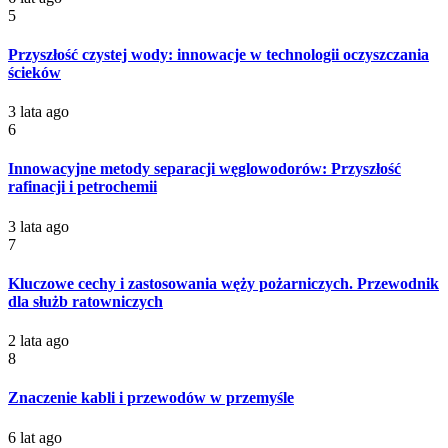
5
Przyszłość czystej wody: innowacje w technologii oczyszczania
ścieków
3 lata ago
6
Innowacyjne metody separacji węglowodorów: Przyszłość
rafinacji i petrochemii
3 lata ago
7
Kluczowe cechy i zastosowania węży pożarniczych. Przewodnik
dla służb ratowniczych
2 lata ago
8
Znaczenie kabli i przewodów w przemyśle
6 lat ago